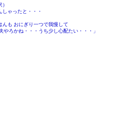
訳）
んしゃったと・・・
んも おにぎり一つで我慢して
やろかね・・・うち少し心配たい・・・」