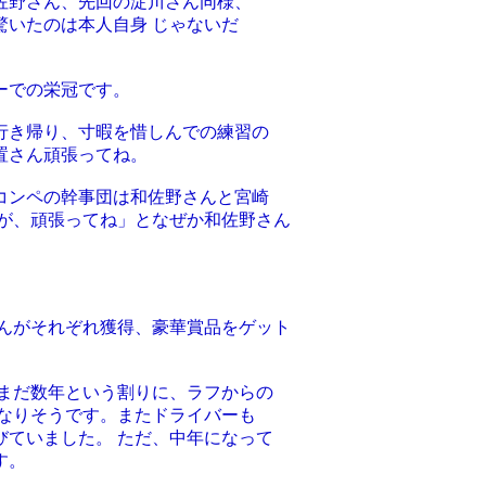
佐野さん、先回の淀川さん同様、
いたのは本人自身 じゃないだ
ーでの栄冠です。
行き帰り、寸暇を惜しんでの練習の
置さん頑張ってね。
コンペの幹事団は和佐野さんと宮崎
んが、頑張ってね」となぜか和佐野さん
さんがそれぞれ獲得、豪華賞品をゲット
 まだ数年という割りに、ラフからの
になりそうです。またドライバーも
びていました。 ただ、中年になって
す。