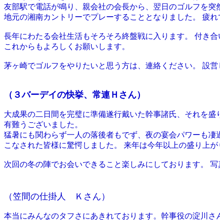
友部駅で電話が鳴り、親会社の会長から、翌日のゴルフを突
地元の湘南カントリーでプレーすることとなりました。 疲
長年にわたる会社生活もそろそろ終盤戦に入ります。 付き
これからもよろしくお願いします。
茅ヶ崎でゴルフをやりたいと思う方は、連絡ください。 設営
（３バーデイの快挙、常連Ｈさん）
大成果の二日間を完璧に準備遂行戴いた幹事諸氏、それを盛り
有難うございました。
猛暑にも関わらず一人の落後者もでず、夜の宴会パワーも凄
こなされた皆様に驚愕しました。 来年は今年以上の盛り上が
次回の冬の陣でお会いできること楽しみにしております。 
（笠間の仕掛人 Ｋさん）
本当にみんなのタフさにあきれております。幹事役の淀川さん