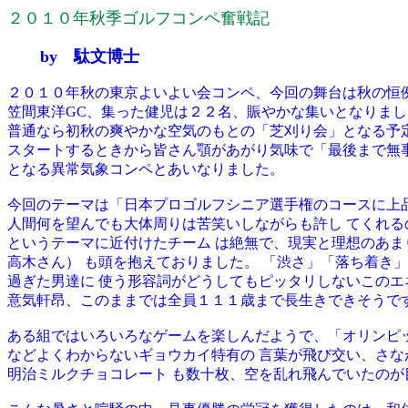
２０１０年秋季ゴルフコンペ奮戦記
by 駄文博士
２０１０年秋の東京よいよい会コンペ、今回の舞台は秋の恒例
笠間東洋GC、集った健児は２２名、賑やかな集いとなりまし
普通なら初秋の爽やかな空気のもとの「芝刈り会」となる予
スタートするときから皆さん顎があがり気味で「最後まで無
となる異常気象コンペとあいなりました。
今回のテーマは「日本プロゴルフシニア選手権のコースに上
人間何を望んでも大体周りは苦笑いしながらも許し てくれる
というテーマに近付けたチーム は絶無で、現実と理想のあ
高木さん） も頭を抱えておりました。 「渋さ」「落ち着き
過ぎた男達に 使う形容詞がどうしてもピッタリしないこの
意気軒昂、このままでは全員１１１歳まで長生きできそうで
ある組ではいろいろなゲームを楽しんだようで、「オリンピ
などよくわからないギョウカイ特有の 言葉が飛び交い、さな
明治ミルクチョコレート も数十枚、空を乱れ飛んでいたのが