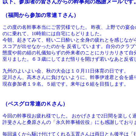
以下、参加者の皆さんからの幹事宛の感謝メールです
（福岡から参加の常連Ｔさん）
この度の名幹事本当にご苦労様でした。 昨夜、上野での宴
のに乗れて、10時前には自宅にもどりました。
今朝、起きてみて、軽い二日酔いと全身の疲れとを感じなが
スコアが出せなかったのかを 反省しています。自分のクラブ
態度や前の組の礼儀知らずの外来者のことにカリカリきて自
至りました。６３歳にしてまだ悟りを開けず若いなあと反省
九州のよいよい会、秋の大会は１０月11日体育の日です。
淀川さん、高木さんに負けないように、幹事伊達君と会を盛り
現在参加者１９名。５組です。来年は６組を目指します。
（ベスグロ常連のＫさん）
今回の幹事役お疲れ様でした。 おかげさまで2日間を楽しく
許斐さんと桑原さんの「永久幹事補佐役」にも感謝しており
毎回遠くから駆け付けてくれる玉置さんは両日とも後半は「往