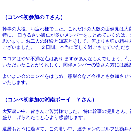
（コンペ初参加のＴさん）
幹事の大役、お疲れ様でした。これだけの人数の面倒見は大
特に、 口うるさい御仁が多いメンバーをまとめていくのは、
思います。お二人の経験と知恵とそして、何よりも強い精神
ございました。 ２日間、本当に楽しく過ごさせていただき
スコアはやや不満な点はあり ますがあんなもんでしょう。
いただいたことがうれしく、同伴メンバーの皆さん方には感
よいよい会のコンペをはじめ、懇親会など今後とも参加させ
いたします。
（コンペ初参加の湘南ボーイ Ｙさん）
大変暑い中、皆さんご苦労様でした。 特に幹事の淀川さん
盛り上げられたこと心より感 謝します。
還暦もとうに過ぎて、この暑い中、連チャンのゴルフは勘弁