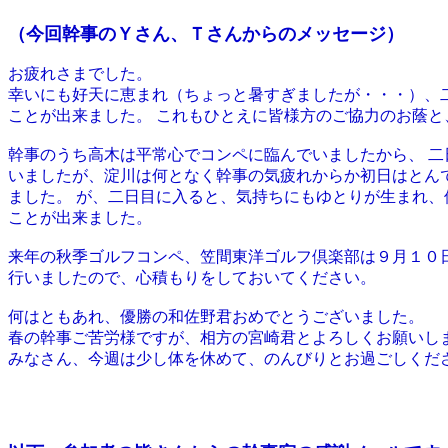
（今回幹事のＹさん、Ｔさんからのメッセージ）
お疲れさまでした。
幸いにも好天に恵まれ（ちょっと暑すぎましたが・・・）、
ことが出来ました。 これもひとえに皆様方のご協力のお蔭と
幹事のうち高木は平常心でコンペに臨んでいましたから、 
いましたが、淀川は何となく幹事の気疲れからか初日はとん
ました。 が、二日目に入ると、気持ちにもゆとりが生まれ、
ことが出来ました。
来年の秋季ゴルフコンペ、笠間東洋ゴルフ倶楽部は９月１０
行いましたので、心積もりをしておいてください。
何はともあれ、優勝の和佐野君おめでとうございました。
春の幹事ご苦労様ですが、相方の宮崎君とよろしくお願いし
みなさん、今週は少し体を休めて、のんびりとお過ごしくだ