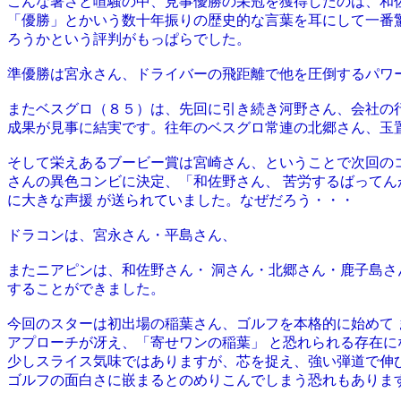
こんな暑さと喧騒の中、見事優勝の栄冠を獲得したのは、和
「優勝」とかいう数十年振りの歴史的な言葉を耳にして一番驚
ろうかという評判がもっぱらでした。
準優勝は宮永さん、ドライバーの飛距離で他を圧倒するパワ
またベスグロ（８５）は、先回に引き続き河野さん、会社の
成果が見事に結実です。往年のベスグロ常連の北郷さん、玉
そして栄えあるブービー賞は宮崎さん、ということで次回の
さんの異色コンビに決定、「和佐野さん、 苦労するばって
に大きな声援 が送られていました。なぜだろう・・・
ドラコンは、宮永さん・平島さん、
またニアピンは、和佐野さん・ 洞さん・北郷さん・鹿子島
することができました。
今回のスターは初出場の稲葉さん、ゴルフを本格的に始めて
アプローチが冴え、「寄せワンの稲葉」 と恐れられる存在
少しスライス気味ではありますが、芯を捉え、強い弾道で伸
ゴルフの面白さに嵌まるとのめりこんでしまう恐れもありま