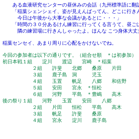
ある血液研究センターの昼休みの会話（九州標準語に翻
「稲葉シェンシェイ、姿が見えんばってん、どこに行き
今日は午後から大事な会議があるとに・・・」
「時間の３０分あるけん練習に行ってくる言うて、昼ごは
隣の練習場に行きんしゃったよ。ほんな こつ身体大丈夫
稲葉センセイ、あまり周りに心配をかけないでね。
今回の参加者は以下の通りです。（組合せ順 ＊は初参加）
初日本戦１組 淀川 渡辺 宮崎 ＊稲葉
２組 許斐 北郷 桑原 片田
３組 鹿子島 洞 児玉
４組 玉置 帆足 八郷 和佐野
５組 安田 宮永 ＊恒松
６組 河野 平島 ＊豊嶋 高木
後の祭り１組 河野 玉置 安田 八郷
２組 片田 恒松 平島 高木
３組 帆足 許斐 桑原
４組 宮永 淀川 鹿子島