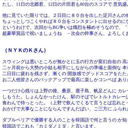
たし、11日の北郷君、12日の片田君も80台のスコアで 意気
他に見ていた限りでは、２日目に８０台を出した淀川さんの
ちょっとしつこくやれば８０台をコンスタントに出せるのにな
というわけで、次回からBG争いは熾烈を極めそうなので、「
超豪華賞品で祝いましょうね －次会の幹事さん、よろしく
（ＮＹＫのＫさん）
スウィングは悪いところが無かとに玉の行方が変幻自在の 
二ヶ月前から大勢の小姑も相手にしながらの準備と面倒な 本
二日目に疲れを残さず、漸くの 開放感でグッドスコアをた
お二人他皆さんのバックアップで最高に楽しかコンペば あり
一つだけ心残りは上野の後、桑原、鹿子島、帆足どんに カ
しもうた。しょんなかったけん、駅のそばでレトルトカレー
食わんで待っとった。（上野で飲んでくるて言うとば忘れと
おかげで大事なことにならんですんだばい、ご三方に ふられ
ダブルペリアで優勝する人のことを韓国語で何と言うの か知
韓国語でこれも「カミダノミダ」と言います。